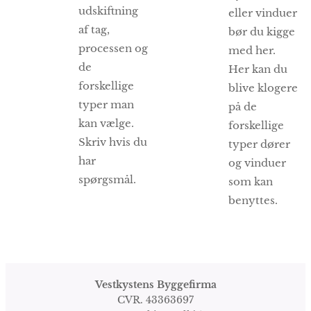
udskiftning
eller vinduer
af tag,
bør du kigge
processen og
med her.
de
Her kan du
forskellige
blive klogere
typer man
på de
kan vælge.
forskellige
Skriv hvis du
typer dører
har
og vinduer
spørgsmål.
som kan
benyttes.
Vestkystens Byggefirma
CVR. 43363697