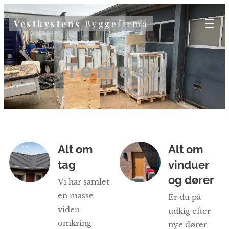
Vestkystens
Byggefirma
Temaer
Alt om
Alt om
tag
vinduer
og dører
Vi har samlet
en masse
Er du på
viden
udkig efter
omkring
nye dører